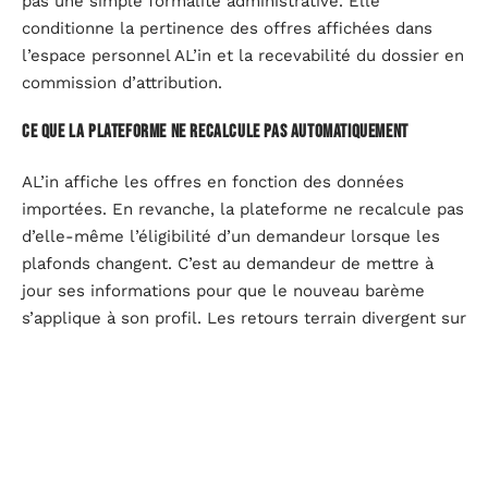
pas une simple formalité administrative. Elle
conditionne la pertinence des offres affichées dans
l’espace personnel AL’in et la recevabilité du dossier en
commission d’attribution.
Ce que la plateforme ne recalcule pas automatiquement
AL’in affiche les offres en fonction des données
importées. En revanche, la plateforme ne recalcule pas
d’elle-même l’éligibilité d’un demandeur lorsque les
plafonds changent. C’est au demandeur de mettre à
jour ses informations pour que le nouveau barème
s’applique à son profil. Les retours terrain divergent sur
la rapidité de cette synchronisation, certains
utilisateurs signalant un délai de plusieurs jours avant
que les nouvelles offres correspondant à leur profil
actualisé apparaissent.
Suivi de candidature sur AL’in : ce que l’espace