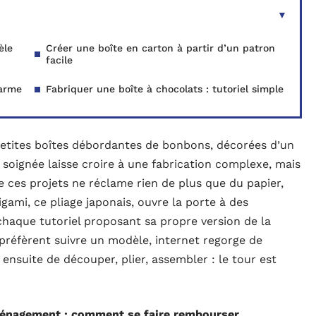
èle
Créer une boîte en carton à partir d’un patron
facile
harme
Fabriquer une boîte à chocolats : tutoriel simple
petites boîtes débordantes de bonbons, décorées d’un
oignée laisse croire à une fabrication complexe, mais
de ces projets ne réclame rien de plus que du papier,
igami, ce pliage japonais, ouvre la porte à des
 chaque tutoriel proposant sa propre version de la
 préfèrent suivre un modèle, internet regorge de
t ensuite de découper, plier, assembler : le tour est
énagement : comment se faire rembourser