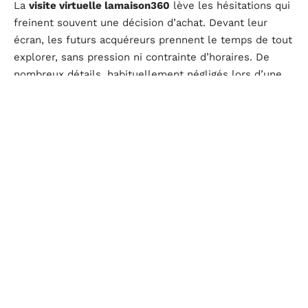
La
visite virtuelle lamaison360
lève les hésitations qui
freinent souvent une décision d’achat. Devant leur
écran, les futurs acquéreurs prennent le temps de tout
explorer, sans pression ni contrainte d’horaires. De
nombreux détails, habituellement négligés lors d’une
visite classique, deviennent accessibles et permettent
une analyse fine :
agencement de la cuisine,
alignement des ouvertures,
état des sols.
Cette
expérience immersive
donne consistance au
projet, atténue les zones d’ombre et encourage les
décisions réfléchies.
Un avantage notable : la possibilité de partager le
lien
de la visite virtuelle
avec proches, architectes ou