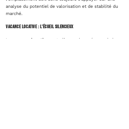
analyse du potentiel de valorisation et de stabilité du
marché.
Vacance locative : l’écueil silencieux
La
vacance locative
reste l’ennemi numéro un de la
rentabilité. Un bien vide, ce sont des loyers envolés et
une rentabilité qui s’effrite. Pour limiter ce risque,
mieux vaut privilégier les zones sous tension, ajuster
les loyers au marché et veiller à la qualité du bien
proposé. Une gestion proactive permet souvent de
limiter la durée d’inoccupation et de préserver le
rendement.
Des outils pour anticiper et simuler la rentabilité
Simulateurs en ligne : alliés pour des scénarios précis