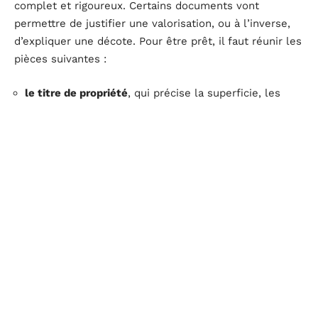
complet et rigoureux. Certains documents vont
permettre de justifier une valorisation, ou à l’inverse,
d’expliquer une décote. Pour être prêt, il faut réunir les
pièces suivantes :
le titre de propriété
, qui précise la superficie, les
servitudes éventuelles et la nature de la copropriété
(lots, dépendances, tantièmes…)
les diagnostics techniques
(DPE, amiante, plomb,
état des risques et des pollutions…)
les procès-verbaux des dernières assemblées
générales de copropriété
, utiles pour connaître l’état
général de l’immeuble et anticiper d’éventuels
travaux
les charges de copropriété
(ascenseur, entretien,
syndic, chauffage collectif…)
les plans de l’appartement