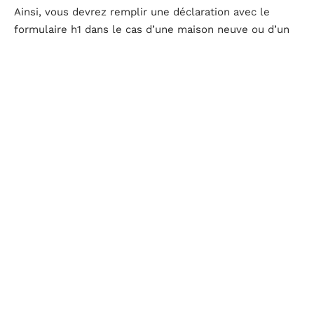
Ainsi, vous devrez remplir une déclaration avec le
formulaire h1 dans le cas d’une maison neuve ou d’un
appartement. Si vous achetez un bien immobilier dans
le cadre d’un immeuble collectif, cela est aussi inclus
dans le formulaire h1.
Le formulaire h1 pour un changement de surface et de
construction
Le changement de surface a lieu dès lors que vous
effectuez des travaux qui vont changer la surface d’un
volume de votre habitation. Par exemple, si vous
décidez
d’agrandir une pièce
.
Par conséquent, si vous décidez d’ajouter un étage à
votre logement, on parle d’une
addition de
construction en élévation
. Si vous décidez de faire un
agrandissement au niveau du sol, vous devrez