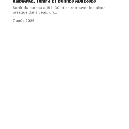
ambiance, tarifs et bonnes adresses
Sortir du bureau à 18 h 30 et se retrouver les pieds
presque dans l'eau, un
…
7 août 2026
PLACEMENT
SCPI en 2026 : un placement immobilier en
reprise, mais à choisir avec soin
La pierre-papier retrouve des couleurs. Après deux
années marquées par des baisses de valeur de parts
…