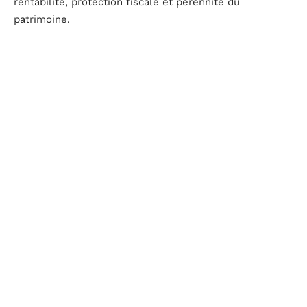
rentabilité, protection fiscale et pérennité du
patrimoine.
D'autres articles sur le site
PLACEMENT
SCPI en 2026 : un placement immobilier en
reprise, mais à choisir avec soin
La pierre-papier retrouve des couleurs. Après deux