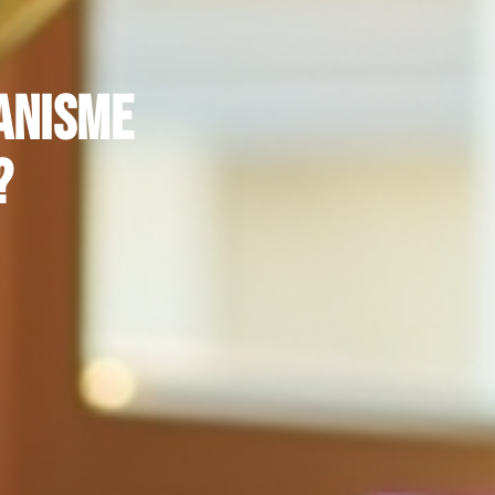
ganisme
?