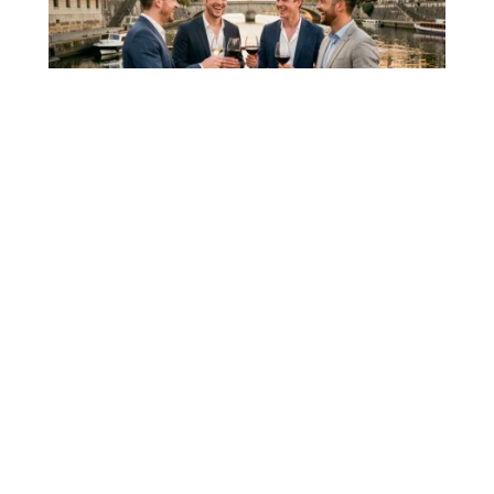
La Péniche Lyon en mode afterwork :
ambiance, tarifs et bonnes adresses
Sortir du bureau à 18 h 30 et se retrouver les pieds
presque dans l'eau, un
…
7 août 2026
PLACEMENT